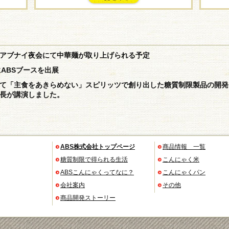
 アブナイ夜会にて中華麺が取り上げられる予定
にABSブースを出展
て「主食をあきらめない」スピリッツで創り出した糖質制限製品の開発
長が講演しました。
ABS株式会社トップページ
商品情報 一覧
糖質制限で得られる生活
こんにゃく米
ABSこんにゃくってなに？
こんにゃくパン
会社案内
その他
商品開発ストーリー